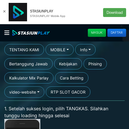
×
STASIUNPLAY
Download
STASIUNPLAY Mobile App
MASUK
DAFTAR
TENTANG KAMI
MOBILE
Info
Bertanggung Jawab
Kebijakan
Phising
Kalkulator Mix Parlay
Cara Betting
video-website
RTP SLOT GACOR
1. Setelah sukses login, pilih TANGKAS. Silahkan
tunggu loading hingga selesai