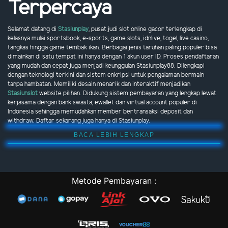
Terpercaya
Selamat datang di
Stasiunplay
, pusat judi slot online gacor terlengkap di
kelasnya mulai sportsbook, e-sports, game slots, idnlive, togel, live casino,
tangkas hingga game tembak ikan. Berbagai jenis taruhan paling populer bisa
dimainkan di satu tempat ini hanya dengan 1 akun user ID. Proses pendaftaran
yang mudah dan cepat juga menjadi keunggulan Stasiunplay88. Dilengkapi
dengan teknologi terkini dan sistem enkripsi untuk pengalaman bermain
tanpa hambatan. Memiliki desain menarik dan interaktif menjadikan
Stasiunslot
website pilihan. Didukung sistem pembayaran yang lengkap lewat
kerjasama dengan bank swasta, ewallet dan virtual account populer di
Indonesia sehingga memudahkan member bertransaksi deposit dan
withdraw. Daftar sekarang juga hanya di Stasiunplay.
BACA LEBIH LENGKAP
Metode Pembayaran :